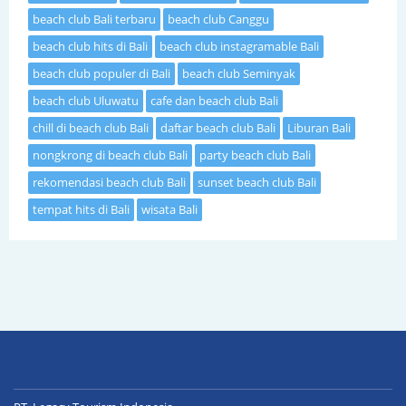
beach club Bali terbaru
beach club Canggu
beach club hits di Bali
beach club instagramable Bali
beach club populer di Bali
beach club Seminyak
beach club Uluwatu
cafe dan beach club Bali
chill di beach club Bali
daftar beach club Bali
Liburan Bali
nongkrong di beach club Bali
party beach club Bali
rekomendasi beach club Bali
sunset beach club Bali
tempat hits di Bali
wisata Bali