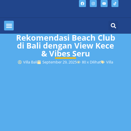
Rekomendasi Beach Club
Sewa Villa Bali
Jumlah Kamar
Lokasi Villa
di Bali dengan View Kece
& Vibes Seru
Villa Bali
September 29, 2025
80 x Dilihat
Villa