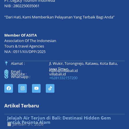
PT. Legacy Tourism Indonesia
NIB : 2802250035061
“Dari Hati, Kami Memberikan Pelayanan Yang Terbaik Bagi Anda”
Member Of ASITA
Association Of The Indonesian
Tours & travel Agencies
NIA : 0511/XII/DPP/2025
Alamat :
Jl. Wukir, Torongrejo, Ratawu, Kota Batu,
Jawa Timur
hallo@villabali.id
Email :
Website :
villabali.id
Whatsapp :
+6281332157200
Artikel Terbaru
Jelajah Air Terjun di Bali: Destinasi Hidden Gem
untuk Pecinta Alam
Januari 31, 2026