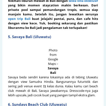
Nikmati liburan mewah di Bali dengan
sewa villa eksklusif
yang bikin momen staycation makin berkesan. Dari
private pool sampai pemandangan tropis, semua siap
manjain kamu. Setelah itu, jangan lewatkan serunya
open trip Bali
buat jelajahi pantai, pura, dan cafe hits
dengan view kece. Yuk, booking sekarang dan pastikan
liburanmu ke Bali jadi pengalaman tak terlupakan!
5. Savaya Bali (Uluwatu)
Photo
from
Google
Maps –
Savaya
Bali
Savaya beda sendiri karena lokasinya ada di tebing Uluwatu
dengan view Samudra Hindia. Bangunannya futuristik dan
sering jadi venue event DJ kelas dunia. Kalau kamu cari beach
club mewah di Bali, Savaya jawabannya. Dresscode-nya juga
lebih upscale, jadi cocok buat yang pengen tampil ekstra glam.
6. Sundays Beach Club (Uluwatu)