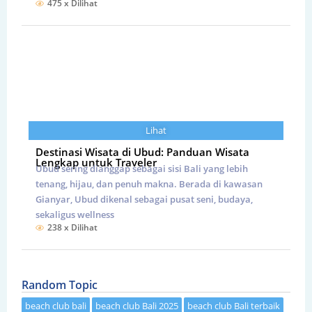
475 x Dilihat
Lihat
Destinasi Wisata di Ubud: Panduan Wisata
Lengkap untuk Traveler
Ubud sering dianggap sebagai sisi Bali yang lebih
tenang, hijau, dan penuh makna. Berada di kawasan
Gianyar, Ubud dikenal sebagai pusat seni, budaya,
sekaligus wellness
238 x Dilihat
Random Topic
beach club bali
beach club Bali 2025
beach club Bali terbaik