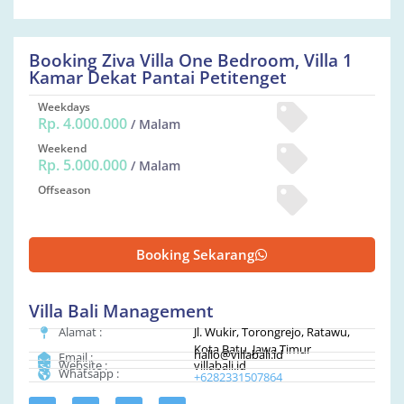
Booking Ziva Villa One Bedroom, Villa 1
Kamar Dekat Pantai Petitenget
Weekdays
Rp. 4.000.000
/ Malam
Weekend
Rp. 5.000.000
/ Malam
Offseason
Booking Sekarang
Villa Bali Management
Alamat :
Jl. Wukir, Torongrejo, Ratawu,
Kota Batu, Jawa Timur
hallo@villabali.id
Email :
Website :
villabali.id
Whatsapp :
+6282331507864