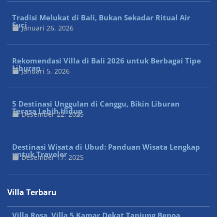
Tradisi Melukat di Bali, Bukan Sekadar Ritual Air
Suci
Januari 26, 2026
Rekomendasi Villa di Bali 2026 untuk Berbagai Tipe
Liburan
Januari 5, 2026
5 Destinasi Unggulan di Canggu, Bikin Liburan
Terasa Lebih Hidup
Desember 22, 2025
Destinasi Wisata di Ubud: Panduan Wisata Lengkap
untuk Traveler
Desember 17, 2025
Villa Terbaru
Villa Rosa, Villa 5 Kamar Dekat Tanjung Benoa