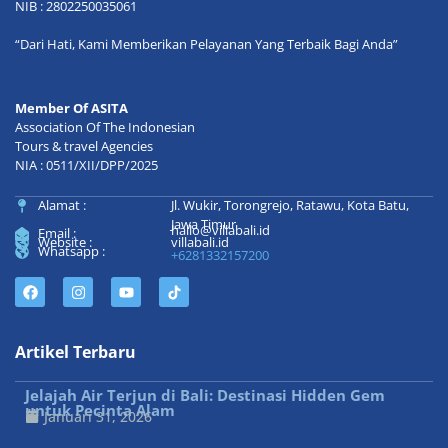
NIB : 2802250035061
“Dari Hati, Kami Memberikan Pelayanan Yang Terbaik Bagi Anda”
Member Of ASITA
Association Of The Indonesian
Tours & travel Agencies
NIA : 0511/XII/DPP/2025
Alamat :
Jl. Wukir, Torongrejo, Ratawu, Kota Batu,
Jawa Timur
hallo@villabali.id
Email :
Website :
villabali.id
Whatsapp :
+6281332157200
Artikel Terbaru
Jelajah Air Terjun di Bali: Destinasi Hidden Gem
untuk Pecinta Alam
Januari 31, 2026